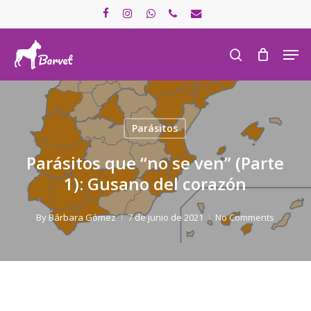
Skip
facebook
instagram
whatsapp
phone
email
to
main
Men
search
content
Parásitos
Parásitos que “no se ven” (Parte
1): Gusano del corazón
By
Bárbara Gómez
7 de junio de 2021
No Comments