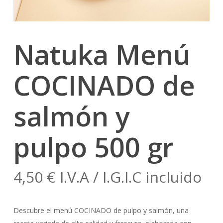
Natuka Menú
COCINADO de
salmón y
pulpo 500 gr
4,50
€
I.V.A / I.G.I.C incluido
Descubre el menú COCINADO de pulpo y salmón, una