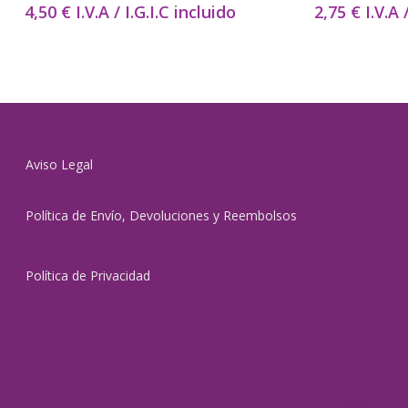
4,50
€
I.V.A / I.G.I.C incluido
2,75
€
I.V.A 
Aviso Legal
Política de Envío, Devoluciones y Reembolsos
Política de Privacidad