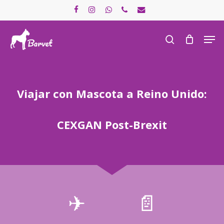
Skip
facebook
instagram
whatsapp
phone
email
to
main
Men
search
content
Viajar con Mascota a Reino Unido:
CEXGAN Post-Brexit
✈
📄